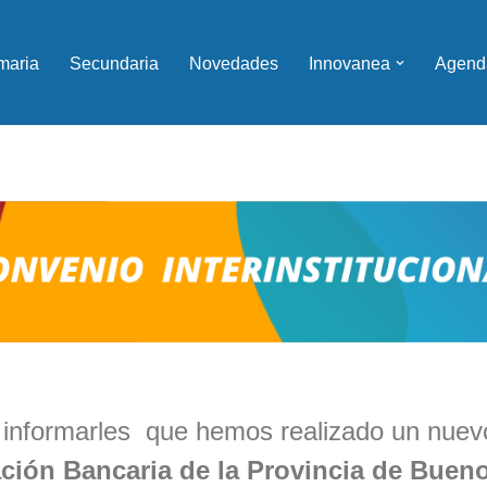
maria
Secundaria
Novedades
Innovanea
Agend
informarles que hemos realizado un nuev
ción Bancaria de la Provincia de Bueno