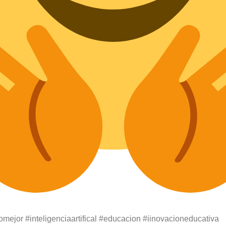
omejor
#inteligenciaartifical
#educacion
#iinovacioneducativa