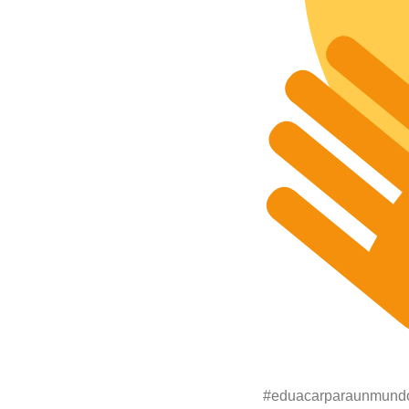
#eduacarparaunmund