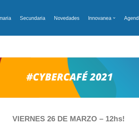
maria
Secundaria
Novedades
Innovanea
Agend
VIERNES 26 DE MARZO – 12hs!