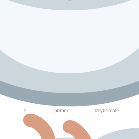
ene el primer
#cybercafé
de