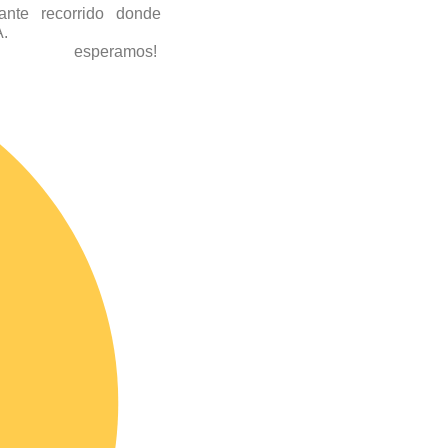
nte recorrido donde
A.
mos!