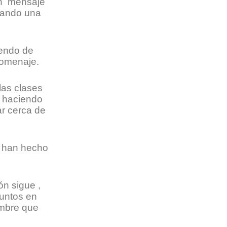
un mensaje
sando una
iendo de
homenaje.
las clases
, haciendo
ar cerca de
e han hecho
ón sigue ,
untos en
embre que