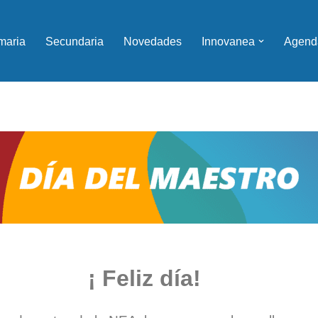
maria
Secundaria
Novedades
Innovanea
Agend
¡ Feliz día!