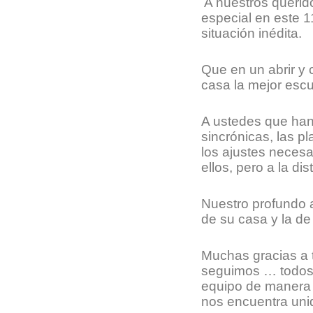
A nuestros queri
especial en este 
situación inédita.
Que en un abrir y
casa la mejor esc
A ustedes que han
sincrónicas, las p
los ajustes neces
ellos, pero a la di
Nuestro profundo 
de su casa y la de
Muchas gracias a t
seguimos … todos 
equipo de manera c
nos encuentra unid