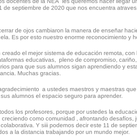
dos docentes de la NEA les queremos hacer llegar 
11 de septiembre de 2020 que nos encuentra atrave
 cerrar de ojos cambiaron la manera de enseñar hac
uela. Es por esto nuestro enorme reconocimiento y 
 creado el mejor sistema de educación remota, con 
lataformas educativas, pleno de compromiso, cariño
arios para que sus alumnos sigan aprendiendo y est
stancia. Muchas gracias.
agradecimiento a ustedes maestros y maestras qu
 sus alumnos el espacio seguro para aprender.
odos los profesores, porque por ustedes la educaci
creciendo como comunidad , afrontando desafíos, j
olaborativa. Y siii podemos decir este 11 de septi
os a la distancia trabajando por un mundo mejor.