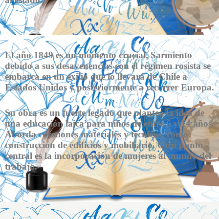
El año 1849 es un momento crucial, Sarmiento
debido a sus desavenencias con el régimen rosista se
embarca en un exilio que lo llevará de Chile a
Estados Unidos y posteriormente a recorrer Europa.
Su obra es un fuerte legado que plantea la idea de
una educación laica para niños de entre 6 y 14 años.
Aborda cuestiones materiales y técnicas, como
construcción de edificios y mobiliario. Otro punto
central es la incorporación de mujeres al mundo del
trabajo.