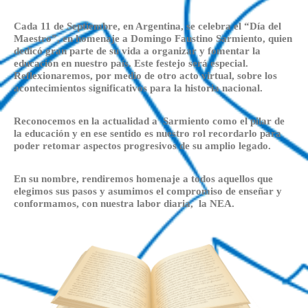
Cada 11 de Septiembre, en Argentina, se celebra el “Día del
Maestro”, en homenaje a Domingo Faustino Sarmiento, quien
dedicó gran parte de su vida a organizar y fomentar la
educación en nuestro país. Este festejo será especial.
Reflexionaremos, por medio de otro acto virtual, sobre los
acontecimientos significativos para la historia nacional.
Reconocemos en la actualidad a Sarmiento como el pilar de
la educación y en ese sentido es nuestro rol recordarlo para
poder retomar aspectos progresivos de su amplio legado.
En su nombre, rendiremos homenaje a todos aquellos que
elegimos sus pasos y asumimos el compromiso de enseñar y
conformamos, con nuestra labor diaria, la NEA.