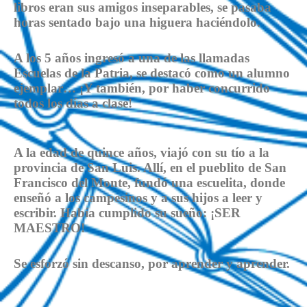
libros eran sus amigos inseparables, se pasaba
horas sentado bajo una higuera haciéndolo.
A los 5 años ingresó a una de las llamadas
Escuelas de la Patria, se destacó como un alumno
ejemplar… ¡Y también, por haber concurrido
todos los días a clase!
A la edad de quince años, viajó con su tío a la
provincia de San Luis. Allí, en el pueblito de San
Francisco del Monte, fundó una escuelita, donde
enseñó a los campesinos y a sus hijos a leer y
escribir. Había cumplido su sueño: ¡SER
MAESTRO!
Se esforzó sin descanso, por aprender y aprender.