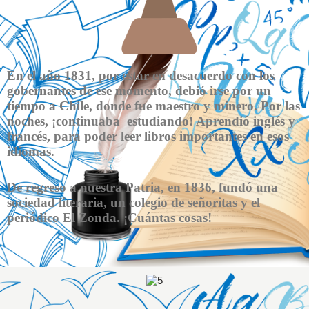
En el año 1831, por estar en desacuerdo con los
gobernantes de ese momento, debió irse por un
tiempo a Chile, donde fue maestro y minero. Por las
noches, ¡continuaba estudiando! Aprendió inglés y
francés, para poder leer libros importantes en esos
idiomas.
De regreso a nuestra Patria, en 1836, fundó una
sociedad literaria, un colegio de señoritas y el
periódico El Zonda. ¡Cuántas cosas!