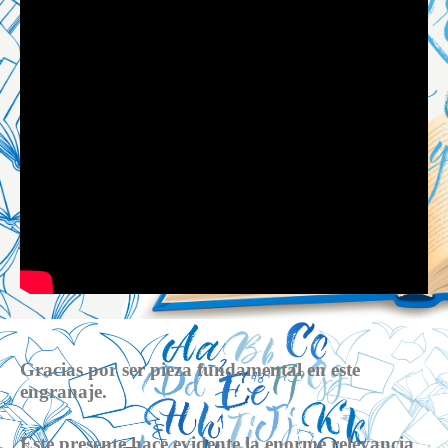
Gracias por ser pieza fundamental en este
engranaje.
Este presente hace evidente la enorme relevancia