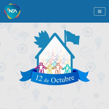
Ir
al
contenido